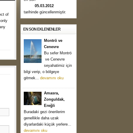
05.03.2012
tarihinde güncellenmiştir.
ct of
 only
any
EN SON EKLENENLER
Montrö ve
Cenevre
Bu sefer Montrö
ve Cenevre
seyahatimiz için
bilgi verip, o bölgeye
gitmek...
devamını oku
Amasra,
Zonguldak,
Ereğli
Buradaki gezi önerilerim
genellikle daha uzak
diyarlardaki küçük yerlere...
devamını oku