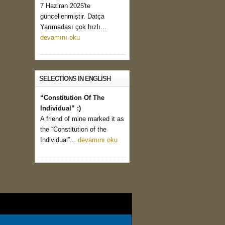
7 Haziran 2025′te
güncellenmiştir. Datça
Yarımadası çok hızlı...
devamını oku
SELECTIONS IN ENGLISH
“Constitution Of The
Individual” :)
A friend of mine marked it as
the “Constitution of the
Individual”...
devamını oku