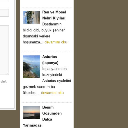
Ren ve Mosel
Nehri Kıyıları
Dostlarımın
bildiği gibi, büyük şehirler
dışındaki yerlere
hoşumuza...
devamını oku
Asturias
(İspanya)
İspanya’nın en
kuzeyindeki
Asturias eyaletini
<del
gezmek sanırım bu
ülkedeki...
devamını oku
Benim
Gözümden
Datça
Yarımadası