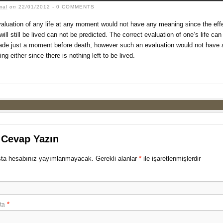
mal
on
22/01/2012
- 0 COMMENTS
aluation of any life at any moment would not have any meaning since the effe
will still be lived can not be predicted. The correct evaluation of one’s life can
de just a moment before death, however such an evaluation would not have 
ng either since there is nothing left to be lived.
 Cevap Yazın
ta hesabınız yayımlanmayacak. Gerekli alanlar
*
ile işaretlenmişlerdir
*
ta