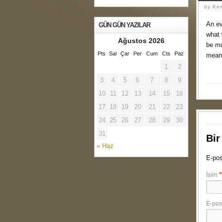
by
Ke
An ev
GÜN GÜN YAZILAR
what 
Ağustos 2026
be ma
Pts
Sal
Çar
Per
Cum
Cts
Paz
meani
1
2
3
4
5
6
7
8
9
10
11
12
13
14
15
16
17
18
19
20
21
22
23
24
25
26
27
28
29
30
31
Bir
« Haz
E-pos
*
İsim
E-pos