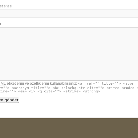
et sitesi
m
TML
etiketlerini ve özelliklerini kullanabilirsiniz:
<a href="" title=""> <abbr
e=""> <acronym title=""> <b> <blockquote cite=""> <cite> <code> 
time=""> <em> <i> <q cite=""> <strike> <strong>